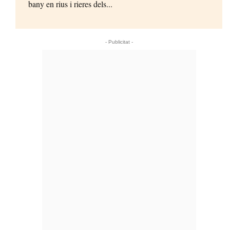
bany en rius i rieres dels...
- Publicitat -