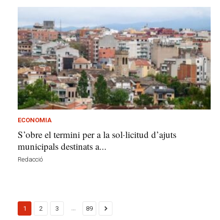
ECONOMIA
S’obre el termini per a la sol·licitud d’ajuts
municipals destinats a...
Redacció
...
1
2
3
89