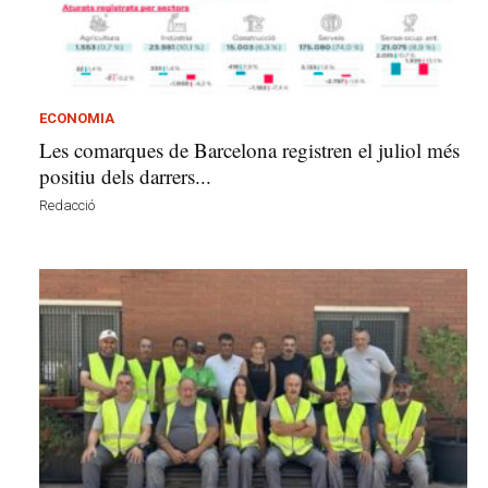
v
u
i
ECONOMIA
Les comarques de Barcelona registren el juliol més
positiu dels darrers...
Redacció