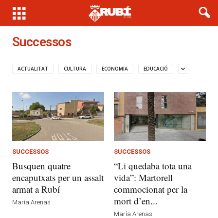
Successos
ACTUALITAT
CULTURA
ECONOMIA
EDUCACIÓ
SUCCESSOS
SUCCESSOS
Busquen quatre
“Li quedaba tota una
encaputxats per un assalt
vida”: Martorell
armat a Rubí
commocionat per la
mort d’en...
María Arenas
María Arenas