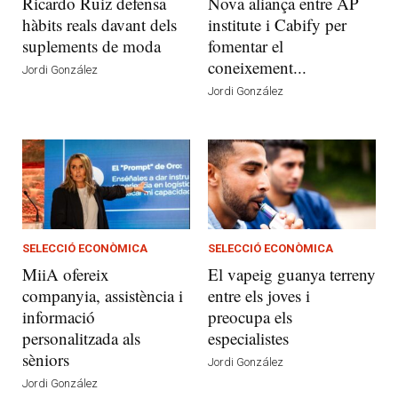
Ricardo Ruiz defensa
Nova aliança entre AP
hàbits reals davant dels
institute i Cabify per
suplements de moda
fomentar el
coneixement...
Jordi González
Jordi González
SELECCIÓ ECONÒMICA
SELECCIÓ ECONÒMICA
MiiA ofereix
El vapeig guanya terreny
companyia, assistència i
entre els joves i
informació
preocupa els
personalitzada als
especialistes
sèniors
Jordi González
Jordi González