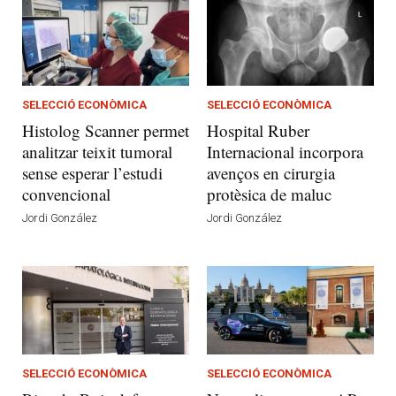
SELECCIÓ ECONÒMICA
SELECCIÓ ECONÒMICA
Histolog Scanner permet
Hospital Ruber
analitzar teixit tumoral
Internacional incorpora
sense esperar l’estudi
avenços en cirurgia
convencional
protèsica de maluc
Jordi González
Jordi González
SELECCIÓ ECONÒMICA
SELECCIÓ ECONÒMICA