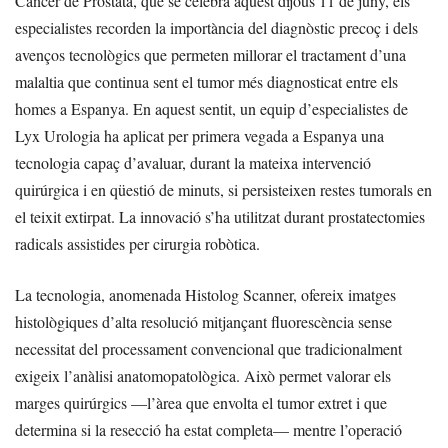
Càncer de Pròstata, que se celebra aquest dijous 11 de juny, els
especialistes recorden la importància del diagnòstic precoç i dels
avenços tecnològics que permeten millorar el tractament d’una
malaltia que continua sent el tumor més diagnosticat entre els
homes a Espanya. En aquest sentit, un equip d’especialistes de
Lyx Urologia ha aplicat per primera vegada a Espanya una
tecnologia capaç d’avaluar, durant la mateixa intervenció
quirúrgica i en qüestió de minuts, si persisteixen restes tumorals en
el teixit extirpat. La innovació s’ha utilitzat durant prostatectomies
radicals assistides per cirurgia robòtica.
La tecnologia, anomenada Histolog Scanner, ofereix imatges
histològiques d’alta resolució mitjançant fluorescència sense
necessitat del processament convencional que tradicionalment
exigeix l’anàlisi anatomopatològica. Això permet valorar els
marges quirúrgics —l’àrea que envolta el tumor extret i que
determina si la resecció ha estat completa— mentre l’operació