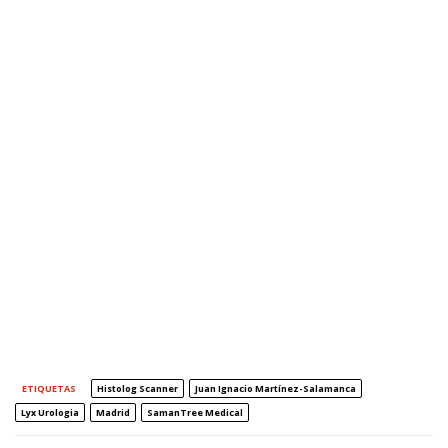
ETIQUETAS
Histolog Scanner
Juan Ignacio Martínez-Salamanca
Lyx Urologia
Madrid
SamanTree Medical