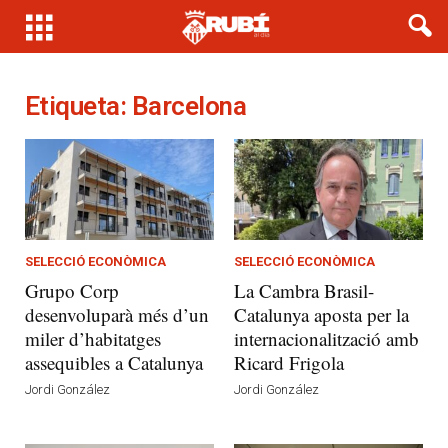
Etiqueta: Barcelona
SELECCIÓ ECONÒMICA
SELECCIÓ ECONÒMICA
Grupo Corp
La Cambra Brasil-
desenvoluparà més d’un
Catalunya aposta per la
miler d’habitatges
internacionalització amb
assequibles a Catalunya
Ricard Frigola
Jordi González
Jordi González