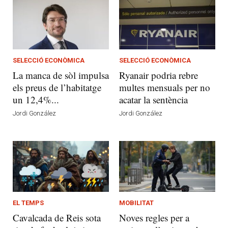
SELECCIÓ ECONÒMICA
SELECCIÓ ECONÒMICA
La manca de sòl impulsa
Ryanair podria rebre
els preus de l’habitatge
multes mensuals per no
un 12,4%...
acatar la sentència
Jordi González
Jordi González
EL TEMPS
MOBILITAT
Cavalcada de Reis sota
Noves regles per a