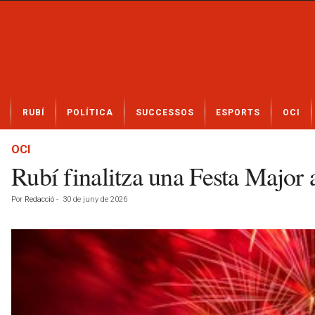
N
RUBÍ
POLÍTICA
SUCCESSOS
ESPORTS
OCI
o
t
í
OCI
c
Rubí finalitza una Festa Major
i
e
Por
Redacció
-
30 de juny de 2026
s
d
e
R
u
b
í
a