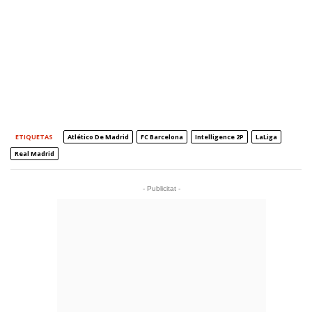
ETIQUETAS
Atlético De Madrid
FC Barcelona
Intelligence 2P
LaLiga
Real Madrid
- Publicitat -