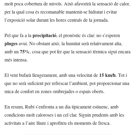
molt poca cobertura de núvols. Això afavorirà la sensació de calor,
per la qual cosa és recomanable mantenir-se hidratat i evitar
l’exposició solar durant les hores centrals de la jornada.
precipitació
Pel que fa a la
, el pronòstic és clar: no s’esperen
pluges
avui. No obstant això, la humitat serà relativament alta,
75%
amb un
, cosa que pot fer que la sensació tèrmica sigui encara
més intensa.
15 km/h
El vent bufarà lleugerament, amb una velocitat de
. Tot i
que no serà suficient per refrescar l’ambient, pot proporcionar una
mica de confort en zones ombrejades o espais oberts.
En resum, Rubí s’enfronta a un dia típicament estiuenc, amb
condicions molt caloroses i un cel clar. Siguin prudents amb les
activitats a l’aire lliure i aprofiteu els moments de fresca.