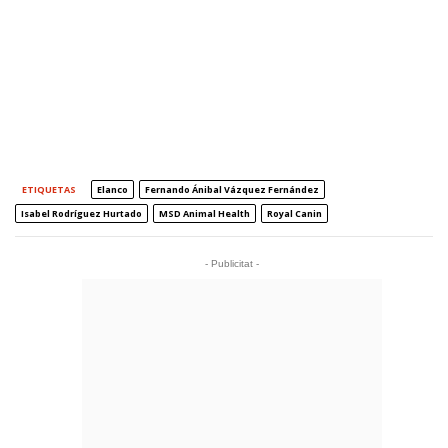
ETIQUETAS
Elanco
Fernando Ánibal Vázquez Fernández
Isabel Rodríguez Hurtado
MSD Animal Health
Royal Canin
- Publicitat -