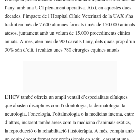
l’any, amb una UCI plenament operativa. Així, en aquestes dues
dècades, l’impacte de l’Hospital Clínic Veterinari de la UAX s’ha
traduït en més de 7.600 alumnes formats i més de 150.000 animals
atesos, juntament amb un volum de 15.000 procediments clínics
anuals. A més, atén més de 900 cavalls l’any, dels quals prop d’un
30% són d’elit, i realitza unes 780 cirurgies equines anuals.
L’HCV també ofereix un ampli ventall d’especialitats clíniques
que abasten disciplines com l’odontologia, la dermatologia, la
neurologia, l’oncologia, l’oftalmologia o la medicina interna, entre
d’altres, incloent també àrees com la medicina d’animals exòtics,
la reproducció o la rehabilitació i fisioteràpia. A més, compta amb
un equip docent format per professionals en actiu, garantint una