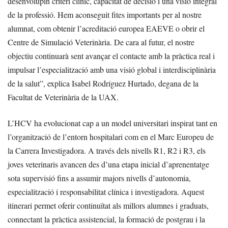
desenvolupin criteri clínic, capacitat de decisió i una visió integral
de la professió. Hem aconseguit fites importants per al nostre
alumnat, com obtenir l’acreditació europea EAEVE o obrir el
Centre de Simulació Veterinària. De cara al futur, el nostre
objectiu continuarà sent avançar el contacte amb la pràctica real i
impulsar l’especialització amb una visió global i interdisciplinària
de la salut”, explica Isabel Rodríguez Hurtado, degana de la
Facultat de Veterinària de la UAX.
L’HCV ha evolucionat cap a un model universitari inspirat tant en
l’organització de l’entorn hospitalari com en el Marc Europeu de
la Carrera Investigadora. A través dels nivells R1, R2 i R3, els
joves veterinaris avancen des d’una etapa inicial d’aprenentatge
sota supervisió fins a assumir majors nivells d’autonomia,
especialització i responsabilitat clínica i investigadora. Aquest
itinerari permet oferir continuïtat als millors alumnes i graduats,
connectant la pràctica assistencial, la formació de postgrau i la