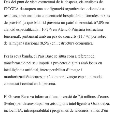
Des del punt de vista estructural de la despesa, els analistes de
l’ICGEA destaquen una configuració organitzativa orientada a
resultats, amb una forta concentració hospitalària i fórmules mixtes
de provisió, ja que Madrid presenta un patró diferenciat: 67,0% en
atenció especialitzada i 10,7% en Atenció Primària (estructura
funcional), juntament amb un pes de concerts (11,4%) per sobre
de la mitjana nacional (8,5%) en l’estructura econòmica.
Per la seva banda, el País Basc se situa com a referent de
transformació pel seu impuls a projectes digitals amb focus en
intel·ligència artificial, interoperabilitat d’imatge i
monitorització/telecures, així com per avançar cap a un model
connectat i centrat en la persona.
El Govern Basc va informar d’una inversió de 7,6 milions d’euros
(Feder) per desenvolupar serveis digitals intel·ligents a Osakidetza,
incloent IA, interoperabilitat i programes de telecures, a més d’un