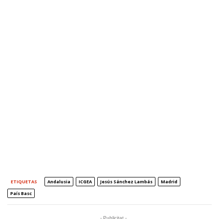
ETIQUETAS
Andalusia
ICGEA
Jesús Sánchez Lambás
Madrid
País Basc
- Publicitat -