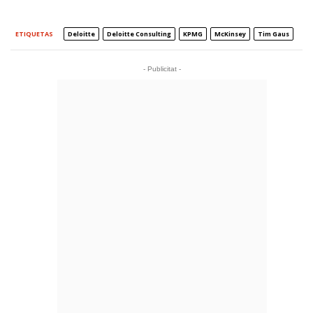
ETIQUETAS
Deloitte
Deloitte Consulting
KPMG
McKinsey
Tim Gaus
- Publicitat -