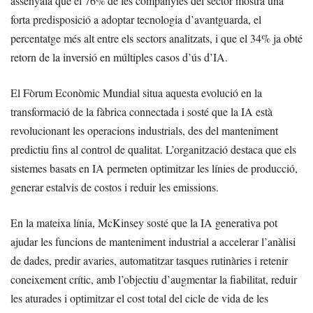
assenyala que el 76% de les companyies del sector mostra una
forta predisposició a adoptar tecnologia d’avantguarda, el
percentatge més alt entre els sectors analitzats, i que el 34% ja obté
retorn de la inversió en múltiples casos d’ús d’IA.
El Fòrum Econòmic Mundial situa aquesta evolució en la
transformació de la fàbrica connectada i sosté que la IA està
revolucionant les operacions industrials, des del manteniment
predictiu fins al control de qualitat. L’organització destaca que els
sistemes basats en IA permeten optimitzar les línies de producció,
generar estalvis de costos i reduir les emissions.
En la mateixa línia, McKinsey sosté que la IA generativa pot
ajudar les funcions de manteniment industrial a accelerar l’anàlisi
de dades, predir avaries, automatitzar tasques rutinàries i retenir
coneixement crític, amb l’objectiu d’augmentar la fiabilitat, reduir
les aturades i optimitzar el cost total del cicle de vida de les