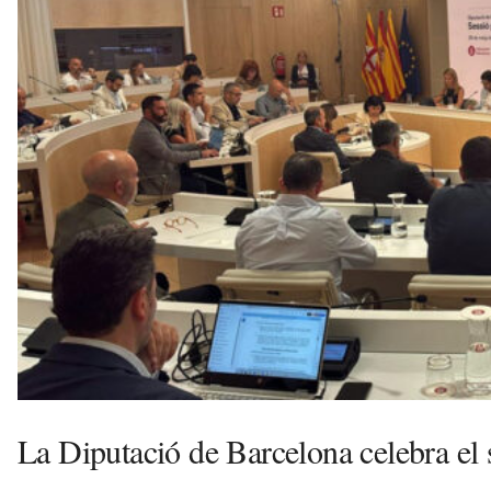
v
u
i
La Diputació de Barcelona celebra el 