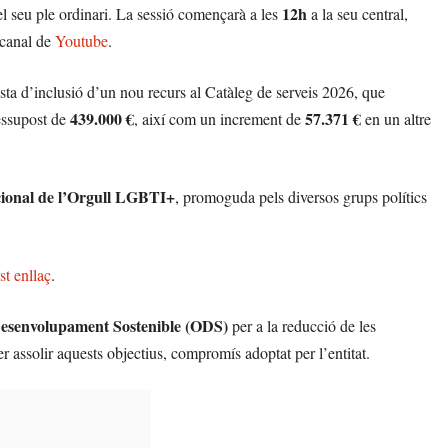
12h
l seu ple ordinari. La sessió començarà a les
a la seu central,
 canal de
Youtube
.
sta d’inclusió d’un nou recurs al Catàleg de serveis 2026, que
439.000 €
57.371 €
essupost de
, així com un increment de
en un altre
cional de l’Orgull LGBTI+
, promoguda pels diversos grups polítics
st enllaç
.
Desenvolupament Sostenible (ODS)
per a la reducció de les
per assolir aquests objectius, compromís adoptat per l’entitat.