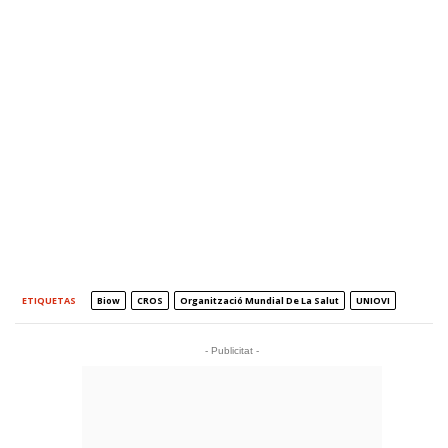
ETIQUETAS
Biow
CROS
Organització Mundial De La Salut
UNIOVI
- Publicitat -