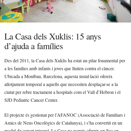
La Casa dels Xuklis: 15 anys
d’ajuda a famílies
Des del 2011, la Casa dels Xuklis ha estat un pilar fonamental per
a les famílies amb infants i joves que lluiten contra el càncer.
Ubicada a Montbau, Barcelona, aquesta instal·lació ofereix
allotjament temporal a aquells que necessiten desplaçar-se a la
ciutat per rebre tractament a hospitals com el Vall d’Hebron i el
SJD Pediatric Cancer Center.
El projecte és gestionat per l’AFANOC (Associació de Familiars i
Amics de Nens Oncològics de Catalunya), i s’ha convertit en un
model de suport integral. La Casa no només ofereix un lloc on