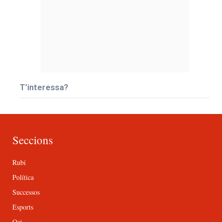
T’interessa?
Seccions
Rubí
Política
Successos
Esports
Oci