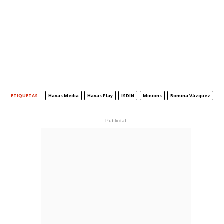
ETIQUETAS
Havas Media
Havas Play
ISDIN
Minions
Romina Vázquez
- Publicitat -