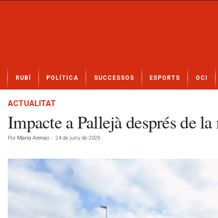
N
RUBÍ
POLÍTICA
SUCCESSOS
ESPORTS
OCI
o
t
í
ACTUALITAT
c
Impacte a Pallejà després de la 
i
e
Por
María Arenas
-
24 de juny de 2026
s
d
e
R
u
b
í
a