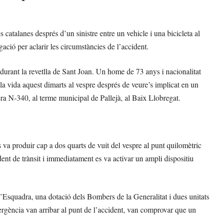
 catalanes després d’un sinistre entre un vehicle i una bicicleta al
ió per aclarir les circumstàncies de l’accident.
 durant la revetlla de Sant Joan. Un home de 73 anys i nacionalitat
 la vida aquest dimarts al vespre després de veure’s implicat en un
ra N-340, al terme municipal de Pallejà, al Baix Llobregat.
es va produir cap a dos quarts de vuit del vespre al punt quilomètric
ent de trànsit i immediatament es va activar un ampli dispositiu
 d’Esquadra, una dotació dels Bombers de la Generalitat i dues unitats
ència van arribar al punt de l’accident, van comprovar que un