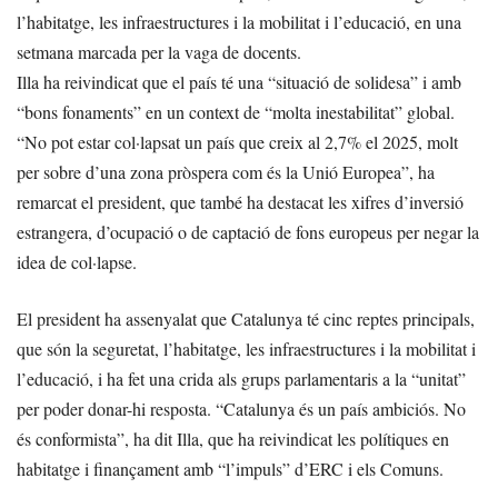
l’habitatge, les infraestructures i la mobilitat i l’educació, en una
setmana marcada per la vaga de docents.
Illa ha reivindicat que el país té una “situació de solidesa” i amb
“bons fonaments” en un context de “molta inestabilitat” global.
“No pot estar col·lapsat un país que creix al 2,7% el 2025, molt
per sobre d’una zona pròspera com és la Unió Europea”, ha
remarcat el president, que també ha destacat les xifres d’inversió
estrangera, d’ocupació o de captació de fons europeus per negar la
idea de col·lapse.
El president ha assenyalat que Catalunya té cinc reptes principals,
que són la seguretat, l’habitatge, les infraestructures i la mobilitat i
l’educació, i ha fet una crida als grups parlamentaris a la “unitat”
per poder donar-hi resposta. “Catalunya és un país ambiciós. No
és conformista”, ha dit Illa, que ha reivindicat les polítiques en
habitatge i finançament amb “l’impuls” d’ERC i els Comuns.