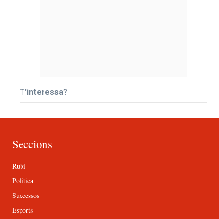
T’interessa?
Seccions
Rubí
Política
Successos
Esports