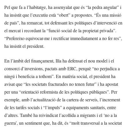
Pel que fa a l’habitatge, ha assenyalat que és “la pedra angular” i
ha insistit que l’executiu està “obert” a propostes. “És una missió
de país”, ha remarcat, tot defensant les polítiques d’intervenció en
el mercat i recordant la “funció social de la propietat privada”.
“Prefereixo equivocar-me i rectificar immediatament a no fer res”,
ha insistit el president.
En l’àmbit del finançament, Illa ha defensat el nou model i el
consorci d’inversions, pactats amb ERC, perquè “no perjudica a
ningú i beneficia a tothom”. En matèria social, el president ha
avisat que “les societats fracturades no tenen futur” i ha apostat
per una “orientació reformista de les polítiques públiques”. Per
exemple, amb l’actualització de la cartera de serveis, l’increment
de les tarifes socials i “l’impuls” a equipaments sanitaris, entre
d’altres. També ha reivindicat l’acollida a migrants i el ‘no a la
guerra’, un sentiment que, ha dit, és “molt transversal a la societat