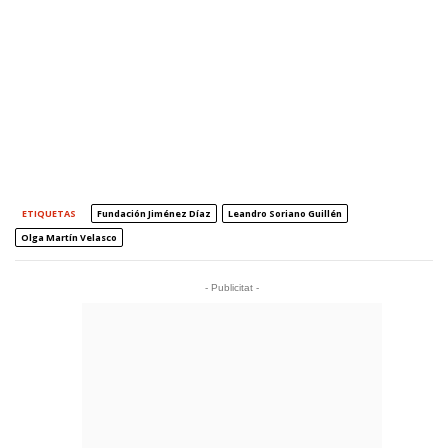
ETIQUETAS
Fundación Jiménez Díaz
Leandro Soriano Guillén
Olga Martín Velasco
- Publicitat -