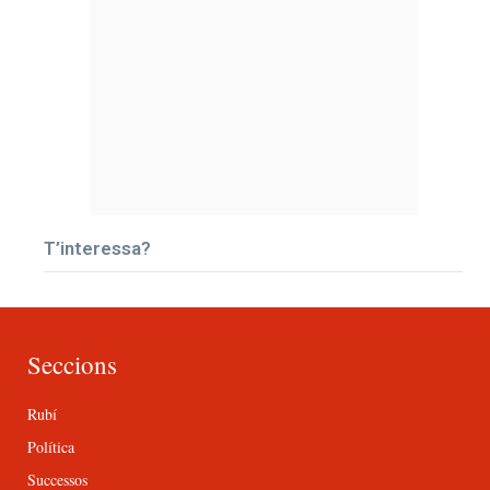
T’interessa?
Seccions
Rubí
Política
Successos