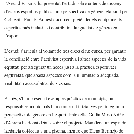
l’Àrea d’Esports, ha presentat l’estudi sobre criteris de disseny
d’espais esportius públics amb perspectiva de gènere, elaborat pel
Col·lectiu Punt 6. Aquest document pretén fer els equipaments
esportius més inclusius i contribuir a la igualtat de gènere en
l’esport.
cures
L’estudi s’articula al voltant de tres eixos clau:
, per garantir
la conciliació entre l’activitat esportiva i altres aspectes de la vida;
equitat
, per assegurar un accés just a la pràctica esportiva; i
seguretat
, que abasta aspectes com la il·luminació adequada,
visibilitat i accessibilitat dels espais.
A més, s’han presentat exemples pràctics de municipis, on
responsables municipals han compartit iniciatives per integrar la
perspectiva de gènere en l’esport. Entre ells, Guilia Mirto Ariño
d’Abrera ha donat detalls sobre el projecte Mamífera, un espai de
lactància col·lectiu a una piscina, mentre que Elena Bermejo de