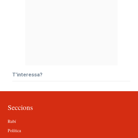
T’interessa?
Seccions
Rubí
Política