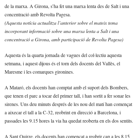
de la marxa. A Girona, s’ha fet una marxa lenta des de Salt i una
concentració amb Revolta Pagesa.
(Aquesta notícia actualitza l’anterior sobre el mateix tema
incorporant informació sobre una marxa lenta a Salt i una
concentració a Girona, amb participació de Revolta Pagesa)
Aquesta és la quarta jornada de vagues del col·lectiu aquesta
setmana, i aquest dijous és el torn dels docents del Vallès, el
Maresme i les comarques gironines.
A Mataró, els docents han comptat amb el suport dels Bombers,
que tenen el parc a tocar del primer tall, i han sortit a fer sonar les
sirenes. Uns deu minuts després de les nou del matí han començat
a aixecar el tall a la C-32, reobrint en direcció a Barcelona, i
passades les 9.15 hores la via ha quedat reoberta en els dos sentits.
A Sant Quirze, els docents han començat a reobrir cap a les 8.15