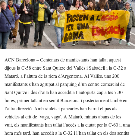
ACN Barcelona – Centenars de manifestants han tallat aquest
dijous la C-58 entre Sant Quirze del Vallès i Sabadell i la C-32 a
Mataró, a l’altura de la riera d’Argentona. Al Vallès, uns 200
manifestants s’han agrupat al pàrquing d’un centre comercial de
Sant Quirze i des d’allà han accedit a l’autopista cap a les 7.30
hores, primer tallant en sentit Barcelona i posteriorment també en
l’altra direcció. Amb xiulets i pancartes han barrat el pas als
vehicles al crit de ‘vaga, vaga’. A Mataró, minuts abans de les
vuit, els manifestants han tallat l’accés a la ciutat per la C-60 i, una
hora més tard, han accedit a la C-32 i l’han tallat en els dos sentits