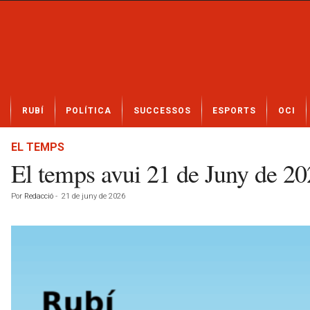
N
RUBÍ
POLÍTICA
SUCCESSOS
ESPORTS
OCI
o
t
í
EL TEMPS
c
El temps avui 21 de Juny de 
i
e
Por
Redacció
-
21 de juny de 2026
s
d
e
R
u
b
í
a