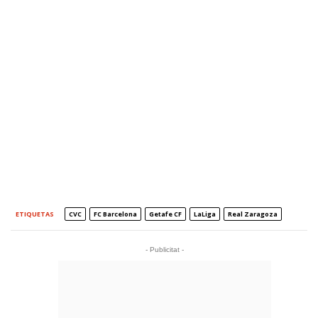
ETIQUETAS
CVC
FC Barcelona
Getafe CF
LaLiga
Real Zaragoza
- Publicitat -