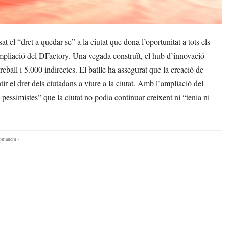
l “dret a quedar-se” a la ciutat que dona l’oportunitat a tots els
ampliació del DFactory. Una vegada construït, el hub d’innovació
reball i 5.000 indirectes. El batlle ha assegurat que la creació de
ir el dret dels ciutadans a viure a la ciutat. Amb l’ampliació del
s pessimistes” que la ciutat no podia continuar creixent ni “tenia ni
comanem -