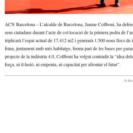
ACN Barcelona – L’alcalde de Barcelona, Jaume Collboni, ha defensat e
seus ciutadans durant l’acte de col·locació de la primera pedra de l’
triplicarà l’espai actual de 17.412 m2 i generarà 1.500 nous llocs de t
feina, juntament amb més habitatge, forma part de les bases per garant
projecte de la indústria 4.0, Collboni ha volgut contradir la “idea del
força, ni il·lusió, ni empenta, ni capacitat per afrontar el futur”.
- Et Re