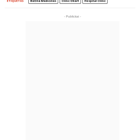
ETIQUETAS
BeOne Medicines
Clínic Obert
Hospital Clínic
- Publicitat -