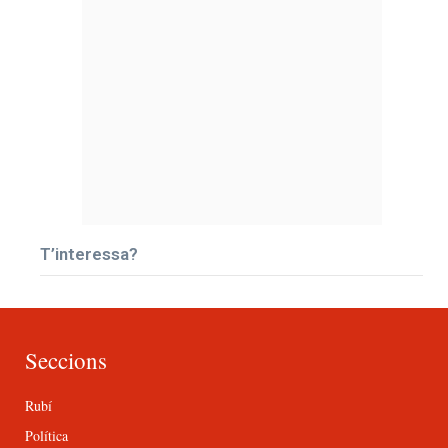
T’interessa?
Seccions
Rubí
Política