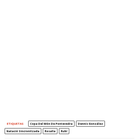
ETIQUETAS
Copa Del Món De Pontevedra
Dennis González
Natació Sincronitzada
Rosalía
Rubí