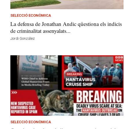
v
u
i
SELECCIÓ ECONÒMICA
La defensa de Jonathan Andic qüestiona els indicis
de criminalitat assenyalats...
Jordi González
SELECCIÓ ECONÒMICA