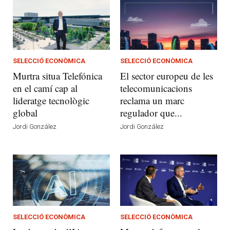
SELECCIÓ ECONÒMICA
SELECCIÓ ECONÒMICA
Murtra situa Telefónica
El sector europeu de les
en el camí cap al
telecomunicacions
lideratge tecnològic
reclama un marc
global
regulador que...
Jordi González
Jordi González
SELECCIÓ ECONÒMICA
SELECCIÓ ECONÒMICA