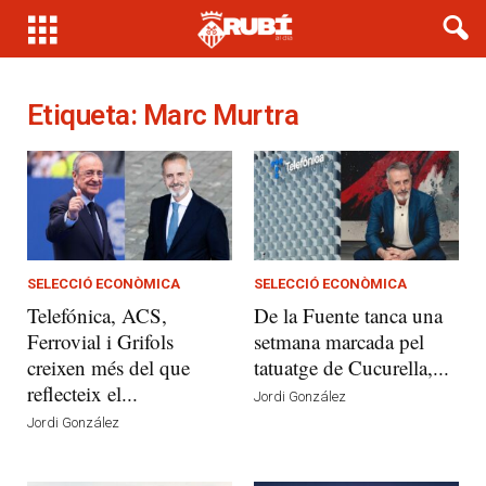
Etiqueta: Marc Murtra
SELECCIÓ ECONÒMICA
SELECCIÓ ECONÒMICA
Telefónica, ACS,
De la Fuente tanca una
Ferrovial i Grifols
setmana marcada pel
creixen més del que
tatuatge de Cucurella,...
reflecteix el...
Jordi González
Jordi González