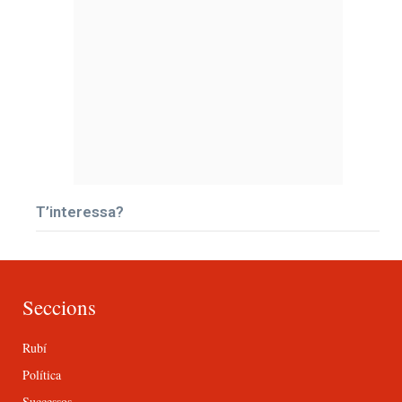
T’interessa?
Seccions
Rubí
Política
Successos