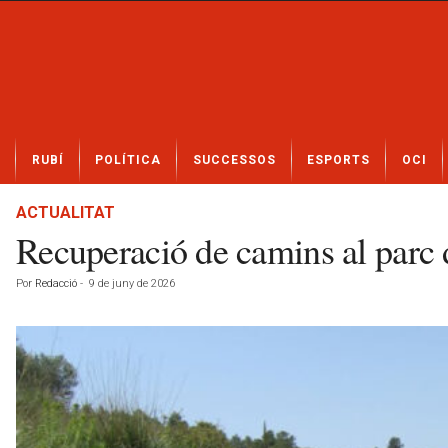
N
RUBÍ
POLÍTICA
SUCCESSOS
ESPORTS
OCI
o
t
í
ACTUALITAT
c
Recuperació de camins al parc 
i
e
Por
Redacció
-
9 de juny de 2026
s
d
e
R
u
b
í
a