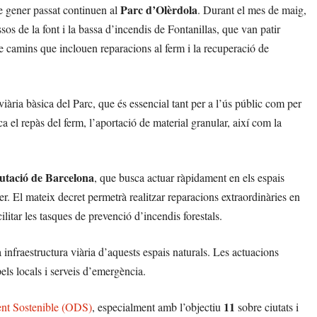
Parc d’Olèrdola
de gener passat continuen al
. Durant el mes de maig,
sos de la font i la bassa d’incendis de Fontanillas, que van patir
 camins que inclouen reparacions al ferm i la recuperació de
viària bàsica del Parc, que és essencial tant per a l’ús públic com per
ca el repàs del ferm, l’aportació de material granular, així com la
utació de Barcelona
, que busca actuar ràpidament en els espais
. El mateix decret permetrà realitzar reparacions extraordinàries en
ilitar les tasques de prevenció d’incendis forestals.
 infraestructura viària d’aquests espais naturals. Les actuacions
pels locals i serveis d’emergència.
11
nt Sostenible (ODS)
, especialment amb l’objectiu
sobre ciutats i