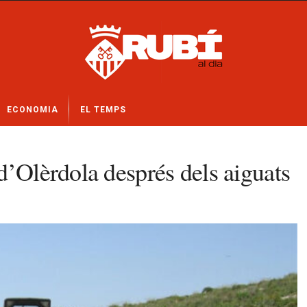
ECONOMIA
EL TEMPS
d’Olèrdola després dels aiguats