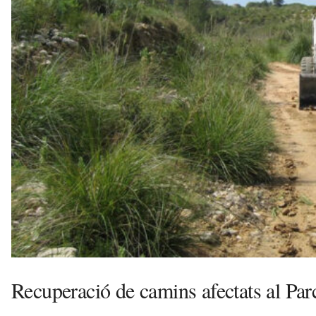
v
u
i
Recuperació de camins afectats al Par