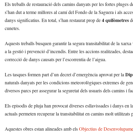
Els treballs de restauració dels camins danyats per les fortes pluges 
s’han dut a terme millores al camí del Fondo de la Saguera i als acces
4 quilòmetres
danys significatius. En total, s’han restaurat prop de
de
cunetes.
Aquests treballs busquen garantir la segura transitabilitat de la xarxa 
a la gestió i prevenció d’incendis. Entre les accions realitzades, desta
correcció de danys causats per l’escorrentia de l’aigua.
Dip
Les tasques formen part d’un decret d’emergència aprovat per la
naturals danyats per les condicions meteorològiques extremes de gener
diversos parcs per assegurar la seguretat dels usuaris dels camins i fac
Els episodis de pluja han provocat diverses esllavissades i danys en la
actuals permeten recuperar la transitabilitat en camins molt utilitzats 
Aquestes obres estan alineades amb els
Objectius de Desenvolupame