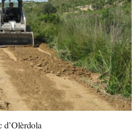
c d’Olèrdola