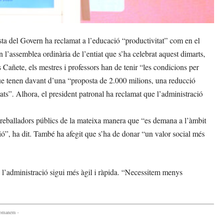
a del Govern ha reclamat a l’educació “productivitat” com en el
n l’assemblea ordinària de l’entiat que s’ha celebrat aquest dimarts,
Cañete, els mestres i professors han de tenir “les condicions per
ue tenen davant d’una “proposta de 2.000 milions, una reducció
ats”. Alhora, el president patronal ha reclamat que l’administració
s treballadors públics de la mateixa manera que “es demana a l’àmbit
ció”, ha dit. També ha afegit que s’ha de donar “un valor social més
 l’administració sigui més àgil i ràpida. “Necessitem menys
comanem -