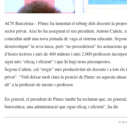
ACN Barcelona – Pimec ha lamentat el rebuig dels docents la propost
sector privat. Així ho ha assegurat el seu president, Antoni Cañete, e
coincidint amb una nova jornada de vaga al sistema educatiu. Segons 
desenvolupar” la seva tasca, però “no procedeixen” les actuacions q
d’hores lectives i més de 400 milions i més 2.000 professors incorpor
sigui més “eficaç i eficient” i que hi hagi nous pressupostos.
Segons Cañete, cal “exigir” més productivitat als docents i a tots el
privat”. “Vull deixar molt clara la posició de Pimec en aquesta situa
alt” a la professió de mestre i professor.
En general, el president de Pimec també ha reclamat que, en general,
burocràtica, una administració que sigui eficaç i eficient”, ha dit.
- Et Re