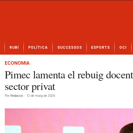
N
RUBÍ
POLÍTICA
SUCCESSOS
ESPORTS
OCI
o
t
í
ECONOMIA
c
Pimec lamenta el rebuig docent 
i
e
sector privat
s
d
Por
Redacció
-
12 de maig de 2026
e
R
u
b
í
a