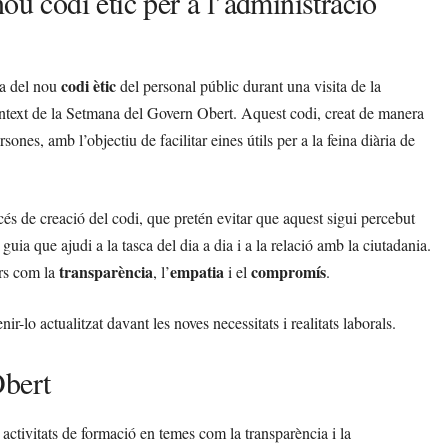
ou codi ètic per a l’administració
codi ètic
ia del nou
del personal públic durant una visita de la
ntext de la Setmana del Govern Obert. Aquest codi, creat de manera
nes, amb l’objectiu de facilitar eines útils per a la feina diària de
és de creació del codi, que pretén evitar que aquest sigui percebut
ia que ajudi a la tasca del dia a dia i a la relació amb la ciutadania.
transparència
empatia
compromís
ors com la
, l’
i el
.
ir-lo actualitzat davant les noves necessitats i realitats laborals.
Obert
 activitats de formació en temes com la transparència i la