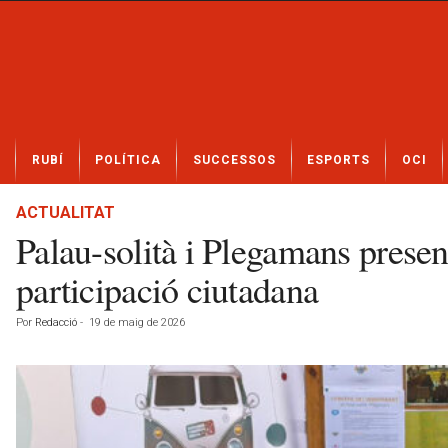
N
RUBÍ
POLÍTICA
SUCCESSOS
ESPORTS
OCI
o
t
í
ACTUALITAT
c
Palau-solità i Plegamans present
i
e
participació ciutadana
s
d
Por
Redacció
-
19 de maig de 2026
e
R
u
b
í
a