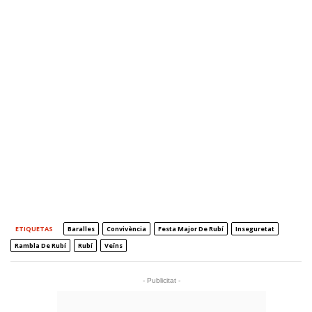
ETIQUETAS
Baralles
Convivència
Festa Major De Rubí
Inseguretat
Rambla De Rubí
Rubí
Veïns
- Publicitat -