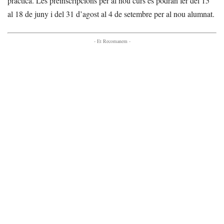
pràctica. Les preinscripcions per al nou curs es podran fer del 15
al 18 de juny i del 31 d’agost al 4 de setembre per al nou alumnat.
- Et Recomanem -