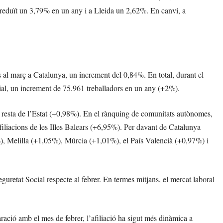
eduït un 3,79% en un any i a Lleida un 2,62%. En canvi, a
es al març a Catalunya, un increment del 0,84%. En total, durant el
ocial, un increment de 75.961 treballadors en un any (+2%).
la resta de l’Estat (+0,98%). En el rànquing de comunitats autònomes,
’afiliacions de les Illes Balears (+6,95%). Per davant de Catalunya
, Melilla (+1,05%), Múrcia (+1,01%), el País Valencià (+0,97%) i
eguretat Social respecte al febrer. En termes mitjans, el mercat laboral
ació amb el mes de febrer, l’afiliació ha sigut més dinàmica a