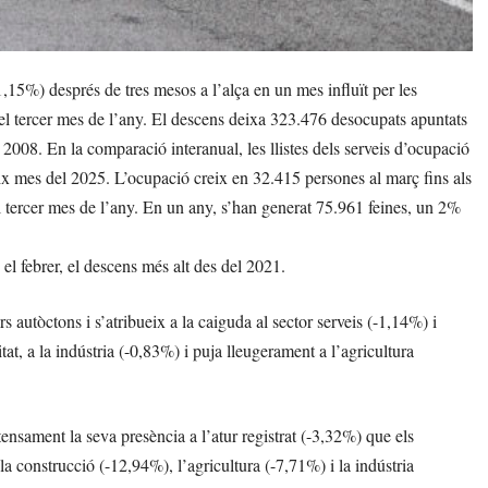
5%) després de tres mesos a l’alça en un mes influït per les
el tercer mes de l’any. El descens deixa 323.476 desocupats apuntats
l 2008. En la comparació interanual, les llistes dels serveis d’ocupació
x mes del 2025. L’ocupació creix en 32.415 persones al març fins als
el tercer mes de l’any. En un any, s’han generat 75.961 feines, un 2%
l febrer, el descens més alt des del 2021.
rs autòctons i s’atribueix a la caiguda al sector serveis (-1,14%) i
, a la indústria (-0,83%) i puja lleugerament a l’agricultura
ensament la seva presència a l’atur registrat (-3,32%) que els
la construcció (-12,94%), l’agricultura (-7,71%) i la indústria