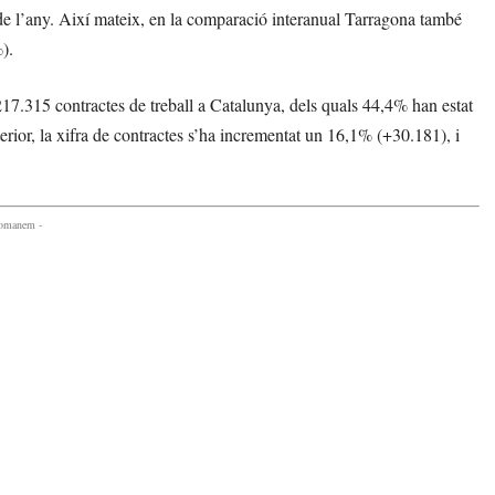
de l’any. Així mateix, en la comparació interanual Tarragona també
).
 217.315 contractes de treball a Catalunya, dels quals 44,4% han estat
rior, la xifra de contractes s’ha incrementat un 16,1% (+30.181), i
comanem -