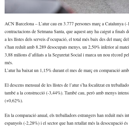
ACN Barcelona – L’atur cau en 3.777 persones març a Catalunya (-1,1
contractacions de Setmana Santa, que aquest any ha caigut a finals d
a les llistes dels serveis d’ocupació, el total més baix des del març de
s’han reduït amb 8.289 desocupats menys, un 2,50% inferior al matei
3,88 milions d’afiliats a la Seguretat Social i marca un nou rècord p
més.
L’atur ha baixat un 1,15% durant el mes de març en comparació amb e
El descens mensual de les llistes de l’atur s’ha focalitzat en treballado
també a la construcció (-3,44%). També cau, però amb menys intensitat
(+0,62%).
En la comparació anual, els treballadors estrangers han reduït més int
espanyols (-2,28%) i el sector que han retallat més la desocupació és 