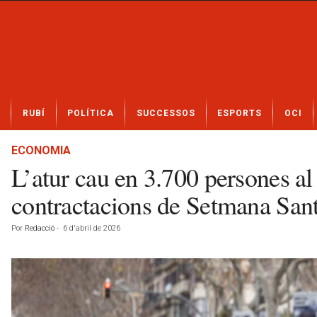
N
RUBÍ
POLÍTICA
SUCCESSOS
ESPORTS
OCI
o
t
í
ECONOMIA
c
L’atur cau en 3.700 persones al
i
e
contractacions de Setmana San
s
d
Por
Redacció
-
6 d'abril de 2026
e
R
u
b
í
a