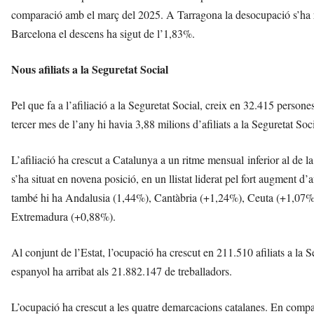
comparació amb el març del 2025. A Tarragona la desocupació s’ha r
Barcelona el descens ha sigut de l’1,83%.
Nous afiliats a la Seguretat Social
Pel que fa a l’afiliació a la Seguretat Social, creix en 32.415 person
tercer mes de l’any hi havia 3,88 milions d’afiliats a la Seguretat S
L’afiliació ha crescut a Catalunya a un ritme mensual inferior al de 
s’ha situat en novena posició, en un llistat liderat pel fort augment d
també hi ha Andalusia (1,44%), Cantàbria (+1,24%), Ceuta (+1,07%)
Extremadura (+0,88%).
Al conjunt de l’Estat, l’ocupació ha crescut en 211.510 afiliats a la S
espanyol ha arribat als 21.882.147 de treballadors.
L’ocupació ha crescut a les quatre demarcacions catalanes. En compar