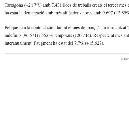
Tarragona (+2,17%) amb 7.431 llocs de treballs creats el tercer mes 
ha estat la demarcació amb més afiliacions noves amb 9.697 (+2,85%
Pel que fa a la contractació, durant el mes de març s’han formalitzat
indefinits (96.571) i 55,6% temporals (120.744). Respecte al mes ante
interanualment, l’augment ha estat del 7,7% (+15.627).
- Et Re