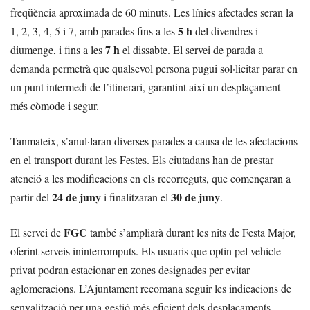
freqüència aproximada de 60 minuts. Les línies afectades seran la
5 h
1, 2, 3, 4, 5 i 7, amb parades fins a les
del divendres i
7 h
diumenge, i fins a les
el dissabte. El servei de parada a
demanda permetrà que qualsevol persona pugui sol·licitar parar en
un punt intermedi de l’itinerari, garantint així un desplaçament
més còmode i segur.
Tanmateix, s’anul·laran diverses parades a causa de les afectacions
en el transport durant les Festes. Els ciutadans han de prestar
atenció a les modificacions en els recorreguts, que començaran a
24 de juny
30 de juny
partir del
i finalitzaran el
.
FGC
El servei de
també s’ampliarà durant les nits de Festa Major,
oferint serveis ininterromputs. Els usuaris que optin pel vehicle
privat podran estacionar en zones designades per evitar
aglomeracions. L’Ajuntament recomana seguir les indicacions de
senyalització per una gestió més eficient dels desplaçaments.