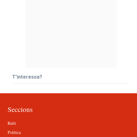
T’interessa?
Seccions
Rubí
Política