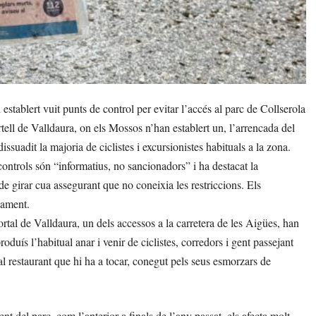
ablert vuit punts de control per evitar l’accés al parc de Collserola
rtell de Valldaura, on els Mossos n’han establert un, l’arrencada del
issuadit la majoria de ciclistes i excursionistes habituals a la zona.
ontrols són “informatius, no sancionadors” i ha destacat la
 de girar cua assegurant que no coneixia les restriccions. Els
cament.
tal de Valldaura, un dels accessos a la carretera de les Aigües, han
roduís l’habitual anar i venir de ciclistes, corredors i gent passejant
 restaurant que hi ha a tocar, conegut pels seus esmorzars de
 del parc, com l’anterior a finals de l’any passat, els afecta molt