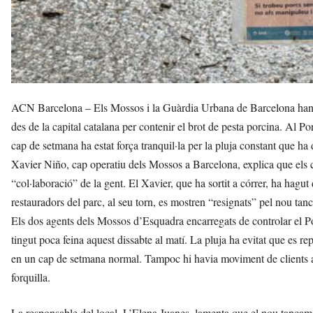
ACN Barcelona – Els Mossos i la Guàrdia Urbana de Barcelona han est
des de la capital catalana per contenir el brot de pesta porcina. Al Po
cap de setmana ha estat força tranquil·la per la pluja constant que ha d
Xavier Niño, cap operatiu dels Mossos a Barcelona, explica que els c
“col·laboració” de la gent. El Xavier, que ha sortit a córrer, ha hagut
restauradors del parc, al seu torn, es mostren “resignats” pel nou tan
Els dos agents dels Mossos d’Esquadra encarregats de controlar el Por
tingut poca feina aquest dissabte al matí. La pluja ha evitat que es rep
en un cap de setmana normal. Tampoc hi havia moviment de clients al
forquilla.
La responsable del local, L’Elena Juanes, lamenta que el nou tancament