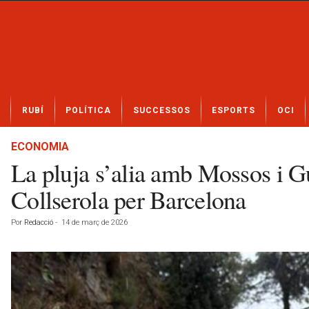
N
RUBÍ
POLÍTICA
SUCCESSOS
ESPORTS
OCI
o
t
í
ECONOMIA
c
La pluja s’alia amb Mossos i G
i
e
Collserola per Barcelona
s
d
Por
Redacció
-
14 de març de 2026
e
R
u
b
í
a