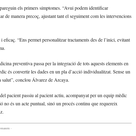
apareguin els primers símptomes. “Avui podem identificar
uar de manera precoç, ajustant tant el seguiment com les intervencions
eficaç. “Ens permet personalitzar tractaments des de l’inici, evitant
ma.
icina preventiva passa per la integració de tots aquests elements en
dic és convertir les dades en un pla d’acció individualitzat. Sense un
a salut”, conclou Álvarez de Arcaya.
del pacient passiu al pacient actiu, acompanyat per un equip mèdic
nció no és un acte puntual, sinó un procés continu que requereix
z.
comanem -