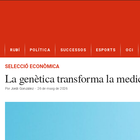
N
RUBÍ
POLÍTICA
SUCCESSOS
ESPORTS
OCI
o
t
í
SELECCIÓ ECONÒMICA
c
La genètica transforma la medi
i
e
Por
Jordi González
-
26 de maig de 2026
s
d
e
R
u
b
í
a