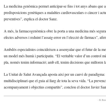
La medicina genòmica permet anticipar-se fins i tot anys abans que 
predisposicions genètiques a malalties cardiovasculars o càncer i act
preventives”, explica el doctor Sanz.
A més, la farmacogenòmica obre la porta a una medicina més segura i 
efectes adversos i reduint l’assaig-error en l’elecció de fàrmacs”, afir
Ambdós especialistes coincideixen a assenyalar que el futur de la med
un model més humà i participatiu. “El veritable valor d’un control mè
pla, només tenim informació; amb ell, tenim decisions que milloren l
La Unitat de Salut Avançada aposta així per un canvi de paradigma: 
multidisciplinari que el guia al llarg de tota la seva vida. “La preve
acompanyament i objectius compartits”, conclou el doctor Javier San
- Et Re