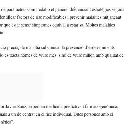
de paràmetres com l’edat o el gènere, diferenciant estratègies segons
dentificar factors de risc modificables i prevenir malalties mitjançant
ar que estar sense símptomes equival a estar sa. Moltes malalties
ta.
cció precoç de malaltia subclínica, la prevenció d’esdeveniments
No es tracta només de viure més, sinó de viure millor, amb qualitat de
tor Javier Sanz, expert en medicina predictiva i farmacogenòmica,
ls a un de centrat en el risc individual. Dues persones amb el
enètica”.