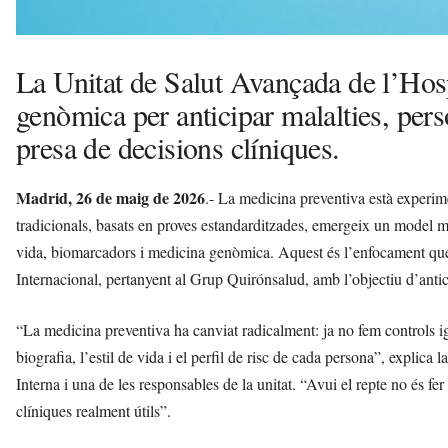
La Unitat de Salut Avançada de l’Hosp
genòmica per anticipar malalties, perso
presa de decisions clíniques.
Madrid, 26 de maig
de 2026
.- La medicina preventiva està experi
tradicionals, basats en proves estandarditzades, emergeix un model més 
vida, biomarcadors i medicina genòmica. Aquest és l’enfocament que
Internacional, pertanyent al Grup Quirónsalud, amb l’objectiu d’antic
“La medicina preventiva ha canviat radicalment: ja no fem controls i
biografia, l’estil de vida i el perfil de risc de cada persona”, expli
Interna i una de les responsables de la unitat. “Avui el repte no és f
clíniques realment útils”.