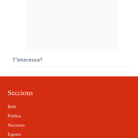
T’interessa?
Seccions
Rubí
Política
Successos
Esports