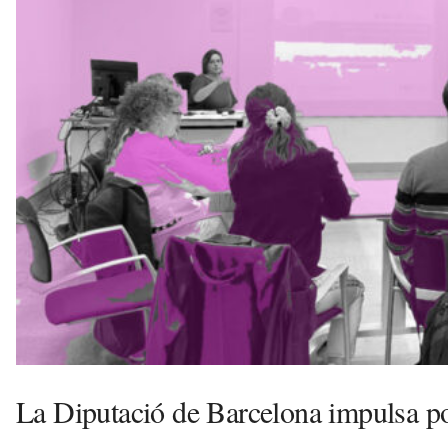
v
u
i
La Diputació de Barcelona impulsa pol