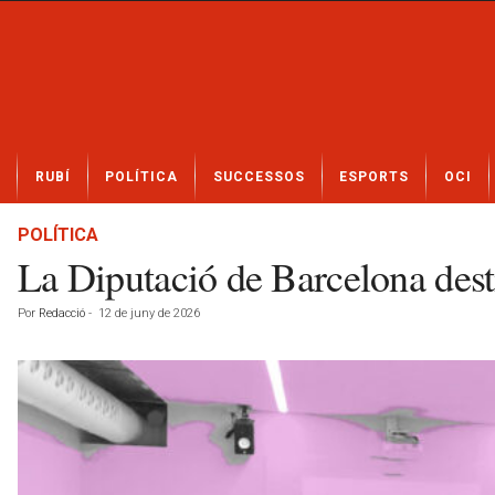
N
RUBÍ
POLÍTICA
SUCCESSOS
ESPORTS
OCI
o
t
í
POLÍTICA
c
La Diputació de Barcelona dest
i
e
Por
Redacció
-
12 de juny de 2026
s
d
e
R
u
b
í
a