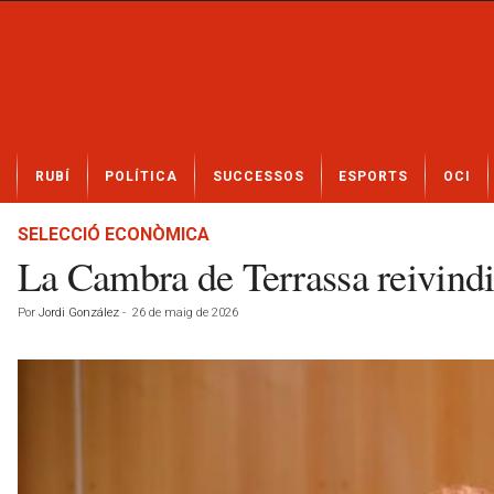
N
RUBÍ
POLÍTICA
SUCCESSOS
ESPORTS
OCI
o
t
í
SELECCIÓ ECONÒMICA
c
La Cambra de Terrassa reivindi
i
e
Por
Jordi González
-
26 de maig de 2026
s
d
e
R
u
b
í
a