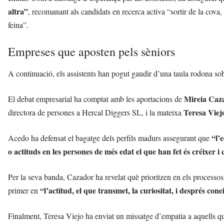
altra”
, recomanant als candidats en recerca activa “sortir de la cova,
feina”.
Empreses que aposten pels sèniors
A continuació, els assistents han pogut gaudir d’una taula rodona s
Mireia Caz
El debat empresarial ha comptat amb les aportacions de
Teresa Viej
directora de persones a Hercal Diggers SL, i la mateixa
“l’
Acedo ha defensat el bagatge dels perfils madurs assegurant que
o actituds en les persones de més edat el que han fet és créixer i 
Per la seva banda, Cazador ha revelat què prioritzen en els processos
“l’actitud, el que transmet, la curiositat, i després con
primer en
Finalment, Teresa Viejo ha enviat un missatge d’empatia a aquells que