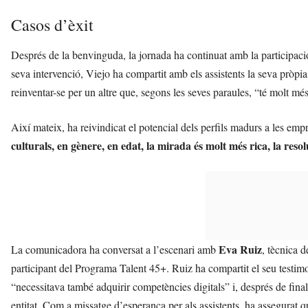
Casos d’èxit
Després de la benvinguda, la jornada ha continuat amb la participació
seva intervenció, Viejo ha compartit amb els assistents la seva pròpia
reinventar-se per un altre que, segons les seves paraules, “té molt m
Així mateix, ha reivindicat el potencial dels perfils madurs a les e
culturals, en gènere, en edat, la mirada és molt més rica, la res
Eva Ruiz
La comunicadora ha conversat a l’escenari amb
, tècnica 
participant del Programa Talent 45+. Ruiz ha compartit el seu testimo
“necessitava també adquirir competències digitals” i, després de final
entitat. Com a missatge d’esperança per als assistents, ha assegurat 