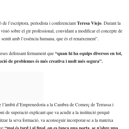
Teresa Viejo
 de l’escriptora, periodista i conferenciant
. Durant la
 visió sobre el gir professional, convidant a modificar el concepte de
és sentit amb l’essència humana, que és el renaixement”.
“quan hi ha equips diversos en tot,
mpreses defensant fermament que
olució de problemes és més creativa i molt més segura”.
de l’àmbit d’Emprenedoria a la Cambra de Comerç de Terrassa i
ni de superació explicant que va acudir a la institució perquè
itzar la seva formació, va aconseguir incorporar-se a la mateixa
“mai és tard i al final, on es tanca una porta, se n’obre una
que