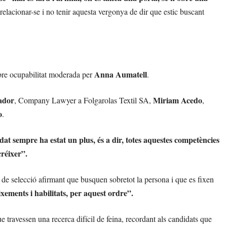
 relacionar-se i no tenir aquesta vergonya de dir que estic buscant
Anna Aumatell
obre ocupabilitat moderada per
.
ador
Miriam Acedo
, Company Lawyer a Folgarolas Textil SA,
,
o
.
edat sempre ha estat un plus, és a dir, totes aquestes competències
créixer”.
 de selecció afirmant que busquen sobretot la persona i que es fixen
eixements i habilitats, per aquest ordre”.
 travessen una recerca difícil de feina, recordant als candidats que