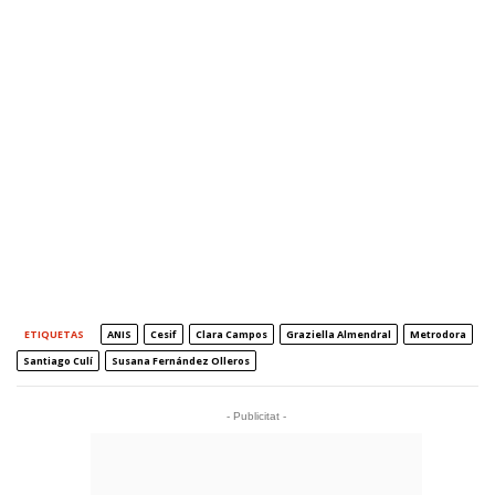
ETIQUETAS
ANIS
Cesif
Clara Campos
Graziella Almendral
Metrodora
Santiago Culí
Susana Fernández Olleros
- Publicitat -