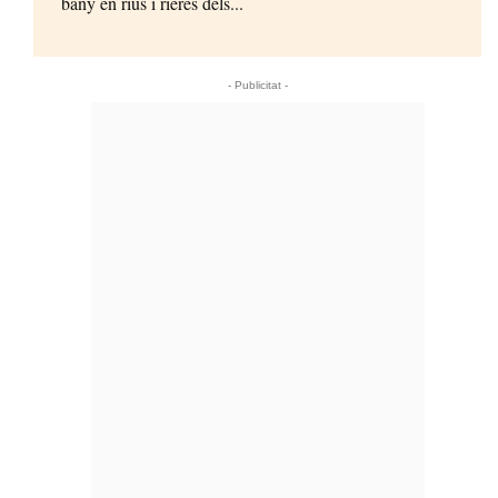
bany en rius i rieres dels...
- Publicitat -