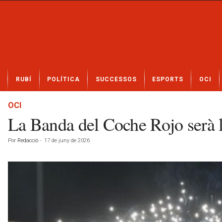
N
RUBÍ
POLÍTICA
SUCCESSOS
ESPORTS
OCI
o
t
í
OCI
c
La Banda del Coche Rojo serà la
i
e
Por
Redacció
-
17 de juny de 2026
s
d
e
R
u
b
í
a