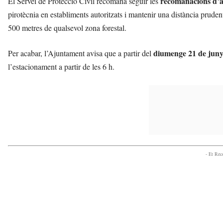
recomanacions d’a
El Servei de Protecció Civil recomana seguir les
pirotècnia en establiments autoritzats i mantenir una distància prude
500 metres de qualsevol zona forestal.
diumenge 21 de jun
Per acabar, l’Ajuntament avisa que a partir del
l’estacionament a partir de les 6 h.
- Et Re