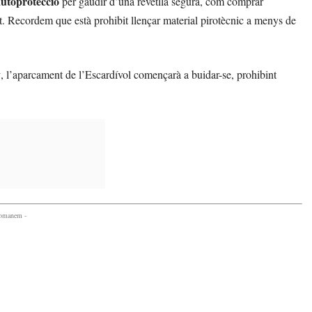
utoprotecció
per gaudir d’una revetlla segura, com comprar
nt. Recordem que està prohibit llençar material pirotècnic a menys de
y
, l’aparcament de l’Escardívol començarà a buidar-se, prohibint
comanem -