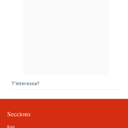
T’interessa?
Seccions
Rubí