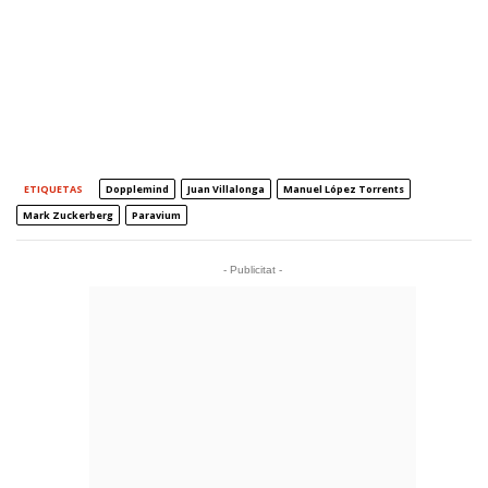
ETIQUETAS
Dopplemind
Juan Villalonga
Manuel López Torrents
Mark Zuckerberg
Paravium
- Publicitat -