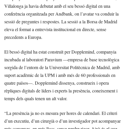
Villalonga ja havia debutat amb el seu bessó digital en una
conferència organitzada per Andbank, on l’avatar va conduir la
sessió de preguntes i respostes. La sessió a la Borsa de Madrid
eleva el format a entrevista institucional en directe, sense
precedents a Europa.
El bessó digital ha estat construït per Dopplemind, companyia
incubada al laboratori Paravium —empresa de base tecnològica
sorgida de l’entorn de la Universitat Politècnica de Madrid, amb
suport acadèmic de la UPM i amb més de 60 professionals en
quatre països—. Dopplemind dissenya, construeix i opera
rèpliques digitals de líders i experts la presència, coneixement i
temps dels quals tenen un alt valor.
“La presència ja no es mesura per hores de calendari. El criteri
d’un executiu, d’un cirurgià o d’un investigador pot acompanyar
més converses, en més llocs, sense perdre rigor. Això és el que