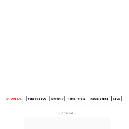
ETIQUETAS
Fundació ECO
Novartis
Pablo Tolosa
Rafael López
SECA
- Publicitat -