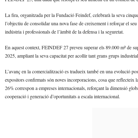
La fira, organitzada per la Fundació Feindef, celebrarà la seva ci
l’objectiu de consolidar una nova fase de creixement i reforçar el se
indústria i professionals de l’àmbit de la defensa i la seguretat.
En aquest context, FEINDEF 27 preveu superar els 89.000 m² de supe
2025, ampliant la seva capacitat per acollir tant grans grups industr
L’avanç en la comercialització es tradueix també en una evolució posi
expositors confirmats són noves incorporacions, cosa que reflecteix la 
26% correspon a empreses internacionals, reforçant la dimensió glob
cooperació i generació d’oportunitats a escala internacional.