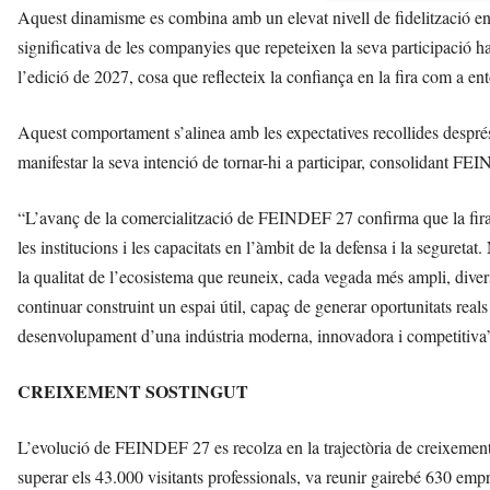
Aquest dinamisme es combina amb un elevat nivell de fidelització ent
significativa de les companyies que repeteixen la seva participació h
l’edició de 2027, cosa que reflecteix la confiança en la fira com a e
Aquest comportament s’alinea amb les expectatives recollides després
manifestar la seva intenció de tornar-hi a participar, consolidant FE
“L’avanç de la comercialització de FEINDEF 27 confirma que la fira s
les institucions i les capacitats en l’àmbit de la defensa i la segur
la qualitat de l’ecosistema que reuneix, cada vegada més ampli, diver
continuar construint un espai útil, capaç de generar oportunitats reals
desenvolupament d’una indústria moderna, innovadora i competitiva”,
CREIXEMENT SOSTINGUT
L’evolució de FEINDEF 27 es recolza en la trajectòria de creixement
superar els 43.000 visitants professionals, va reunir gairebé 630 emp