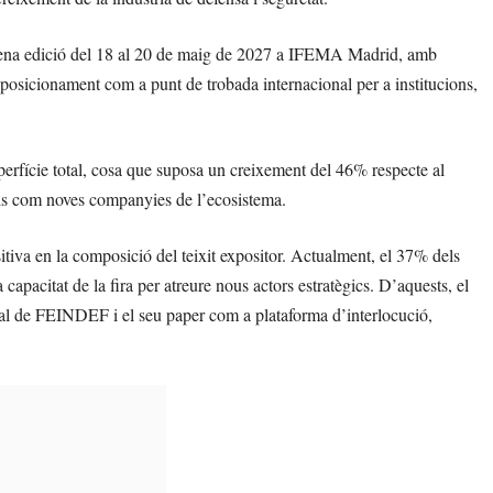
nquena edició del 18 al 20 de maig de 2027 a IFEMA Madrid, amb
u posicionament com a punt de trobada internacional per a institucions,
rfície total, cosa que suposa un creixement del 46% respecte al
ials com noves companyies de l’ecosistema.
tiva en la composició del teixit expositor. Actualment, el 37% dels
capacitat de la fira per atreure nous actors estratègics. D’aquests, el
al de FEINDEF i el seu paper com a plataforma d’interlocució,