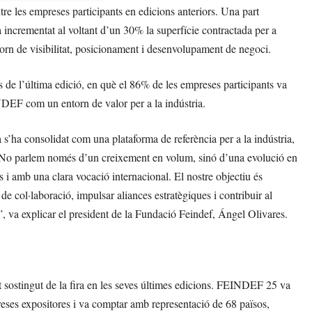
re les empreses participants en edicions anteriors. Una part
a incrementat al voltant d’un 30% la superfície contractada per a
ntorn de visibilitat, posicionament i desenvolupament de negoci.
 de l’última edició, en què el 86% de les empreses participants va
INDEF com un entorn de valor per a la indústria.
’ha consolidat com una plataforma de referència per a la indústria,
etat. No parlem només d’un creixement en volum, sinó d’una evolució en
s i amb una clara vocació internacional. El nostre objectiu és
 de col·laboració, impulsar aliances estratègiques i contribuir al
 va explicar el president de la Fundació Feindef, Ángel Olivares.
 sostingut de la fira en les seves últimes edicions. FEINDEF 25 va
reses expositores i va comptar amb representació de 68 països,