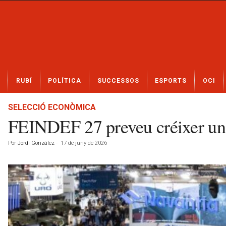
N
RUBÍ
POLÍTICA
SUCCESSOS
ESPORTS
OCI
o
t
í
SELECCIÓ ECONÒMICA
c
FEINDEF 27 preveu créixer un 
i
e
Por
Jordi González
-
17 de juny de 2026
s
d
e
R
u
b
í
a