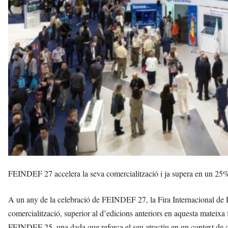
v
u
i
FEINDEF 27 accelera la seva comercialització i ja supera en un 25% la
A un any de la celebració de FEINDEF 27, la Fira Internacional de 
comercialització, superior al d’edicions anteriors en aquesta mateixa 
FEINDEF 25, una dada que reforça el seu atractiu en un context de cr