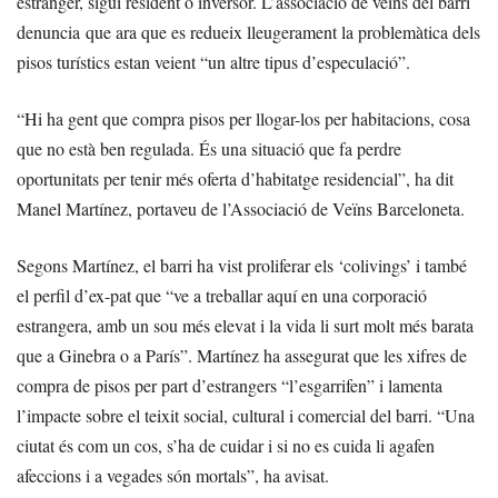
estranger, sigui resident o inversor. L’associació de veïns del barri
denuncia que ara que es redueix lleugerament la problemàtica dels
pisos turístics estan veient “un altre tipus d’especulació”.
“Hi ha gent que compra pisos per llogar-los per habitacions, cosa
que no està ben regulada. És una situació que fa perdre
oportunitats per tenir més oferta d’habitatge residencial”, ha dit
Manel Martínez, portaveu de l’Associació de Veïns Barceloneta.
Segons Martínez, el barri ha vist proliferar els ‘colivings’ i també
el perfil d’ex-pat que “ve a treballar aquí en una corporació
estrangera, amb un sou més elevat i la vida li surt molt més barata
que a Ginebra o a París”. Martínez ha assegurat que les xifres de
compra de pisos per part d’estrangers “l’esgarrifen” i lamenta
l’impacte sobre el teixit social, cultural i comercial del barri. “Una
ciutat és com un cos, s’ha de cuidar i si no es cuida li agafen
afeccions i a vegades són mortals”, ha avisat.