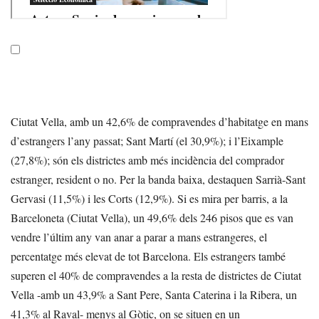
Ciutat Vella, amb un 42,6% de compravendes d’habitatge en mans
d’estrangers l’any passat; Sant Martí (el 30,9%); i l’Eixample
(27,8%); són els districtes amb més incidència del comprador
estranger, resident o no. Per la banda baixa, destaquen Sarrià-Sant
Gervasi (11,5%) i les Corts (12,9%). Si es mira per barris, a la
Barceloneta (Ciutat Vella), un 49,6% dels 246 pisos que es van
vendre l’últim any van anar a parar a mans estrangeres, el
percentatge més elevat de tot Barcelona. Els estrangers també
superen el 40% de compravendes a la resta de districtes de Ciutat
Vella -amb un 43,9% a Sant Pere, Santa Caterina i la Ribera, un
41,3% al Raval- menys al Gòtic, on se situen en un