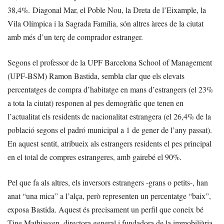
38,4%. Diagonal Mar, el Poble Nou, la Dreta de l’Eixample, la
Vila Olímpica i la Sagrada Família, són altres àrees de la ciutat
amb més d’un terç de comprador estranger.
Segons el professor de la UPF Barcelona School of Management
(UPF-BSM) Ramon Bastida, sembla clar que els elevats
percentatges de compra d’habitatge en mans d’estrangers (el 23%
a tota la ciutat) responen al pes demogràfic que tenen en
l’actualitat els residents de nacionalitat estrangera (el 26,4% de la
població segons el padró municipal a 1 de gener de l’any passat).
En aquest sentit, atribueix als estrangers residents el pes principal
en el total de compres estrangeres, amb gairebé el 90%.
Pel que fa als altres, els inversors estrangers -grans o petits-, han
anat “una mica” a l’alça, però representen un percentatge “baix”,
exposa Bastida. Aquest és precisament un perfil que coneix bé
Tine Mathiassen, directora general i fundadora de la immobiliària