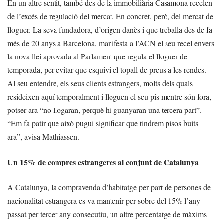
En un altre sentit, també des de la immobiliària Casamona recelen
de l’excés de regulació del mercat. En concret, però, del mercat de
lloguer. La seva fundadora, d’origen danès i que treballa des de fa
més de 20 anys a Barcelona, manifesta a l’ACN el seu recel envers
la nova llei aprovada al Parlament que regula el lloguer de
temporada, per evitar que esquivi el topall de preus a les rendes.
Al seu entendre, els seus clients estrangers, molts dels quals
resideixen aquí temporalment i lloguen el seu pis mentre són fora,
potser ara “no llogaran, perquè hi guanyaran una tercera part”.
“Em fa patir que això pugui significar que tindrem pisos buits
ara”, avisa Mathiassen.
Un 15% de compres estrangeres al conjunt de Catalunya
A Catalunya, la compravenda d’habitatge per part de persones de
nacionalitat estrangera es va mantenir per sobre del 15% l’any
passat per tercer any consecutiu, un altre percentatge de màxims