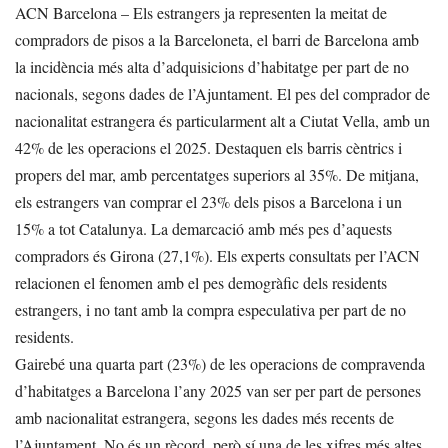
ACN Barcelona – Els estrangers ja representen la meitat de
compradors de pisos a la Barceloneta, el barri de Barcelona amb
la incidència més alta d’adquisicions d’habitatge per part de no
nacionals, segons dades de l’Ajuntament. El pes del comprador de
nacionalitat estrangera és particularment alt a Ciutat Vella, amb un
42% de les operacions el 2025. Destaquen els barris cèntrics i
propers del mar, amb percentatges superiors al 35%. De mitjana,
els estrangers van comprar el 23% dels pisos a Barcelona i un
15% a tot Catalunya. La demarcació amb més pes d’aquests
compradors és Girona (27,1%). Els experts consultats per l’ACN
relacionen el fenomen amb el pes demogràfic dels residents
estrangers, i no tant amb la compra especulativa per part de no
residents.
Gairebé una quarta part (23%) de les operacions de compravenda
d’habitatges a Barcelona l’any 2025 van ser per part de persones
amb nacionalitat estrangera, segons les dades més recents de
l’Ajuntament. No és un rècord, però sí una de les xifres més altes